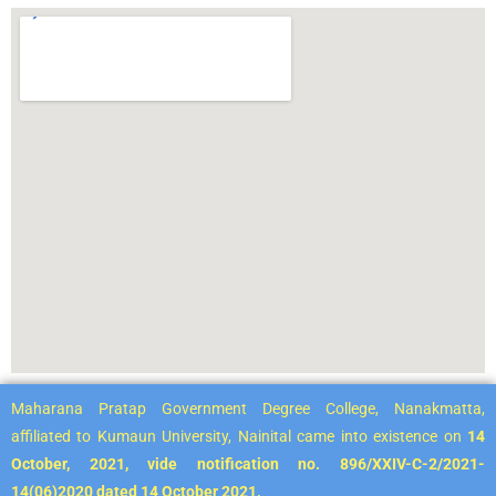
Maharana Pratap Government Degree College, Nanakmatta,
affiliated to Kumaun University, Nainital came into existence on
14
October, 2021, vide notification no. 896/XXIV-C-2/2021-
14(06)2020 dated 14 October 2021,