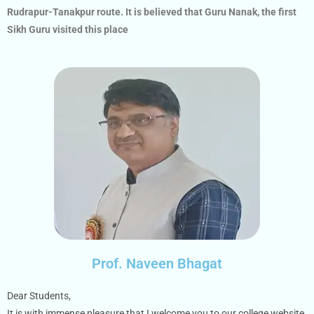
Rudrapur-Tanakpur route. It is believed that Guru Nanak, the first
Sikh Guru visited this place
Prof. Naveen Bhagat
Dear Students,
It is with immense pleasure that I welcome you to our college website.